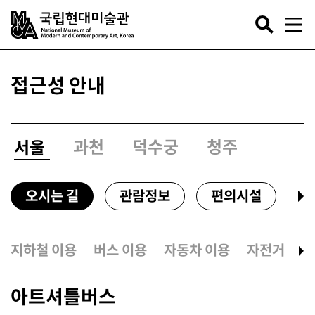
M
M
C
b
A
r
국
접근성 안내
e
립
a
현
d
대
c
미
r
술
과천
덕수궁
청주
서울
u
관
m
N
b
a
t
오시는 길
관람정보
편의시설
예
i
o
n
a
지하철 이용
버스 이용
자동차 이용
자전거 이용
l
M
u
아트셔틀버스
s
e