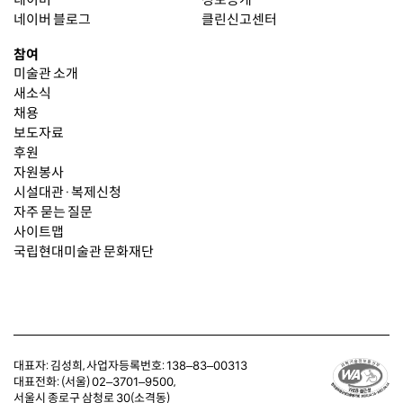
네이버 블로그
클린신고센터
참여
미술관 소개
새소식
채용
보도자료
후원
자원봉사
시설대관·복제신청
자주 묻는 질문
사이트맵
국립현대미술관 문화재단
대표자: 김성희, 사업자등록번호: 138‒83‒00313
대표전화: (서울)
02‒3701‒9500
,
서울시 종로구 삼청로 30(소격동)