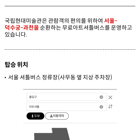
u
m
o
국립현대미술관은 관람객의 편의를 위하여
서울-
f
덕수궁-과천을
순환하는 무료아트셔틀버스를 운영하고
M
o
있습니다.
d
e
r
n
a
탑승 위치
n
d
서울 셔틀버스 정류장(사무동 옆 지상 주차장)
C
o
n
t
e
m
p
o
r
a