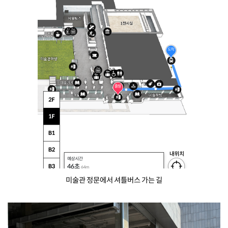
r
y
A
r
t
,
K
o
r
e
a
미술관 정문에서 셔틀버스 가는 길